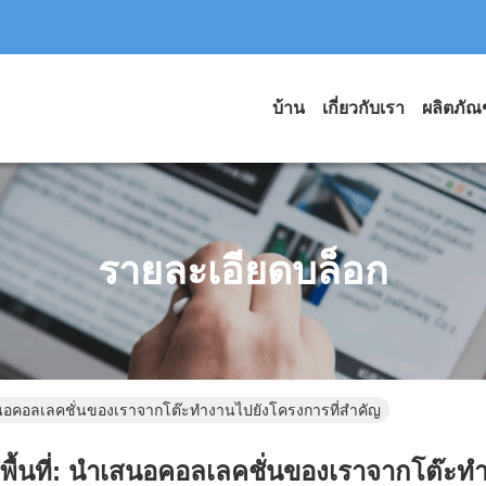
บ้าน
เกี่ยวกับเรา
ผลิตภัณ
รายละเอียดบล็อก
าเสนอคอลเลคชั่นของเราจากโต๊ะทํางานไปยังโครงการที่สําคัญ
กพื้นที่: นําเสนอคอลเลคชั่นของเราจากโต๊ะทํ