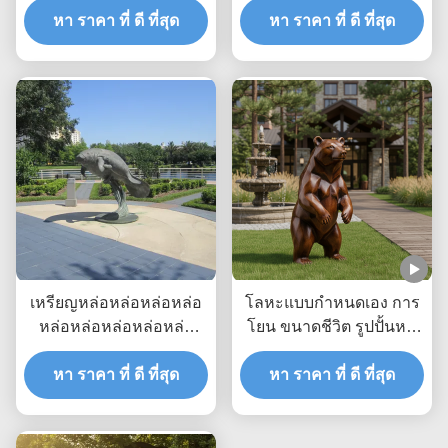
การตกแต่งศิลปะสัตว์โลหะ
หา ราคา ที่ ดี ที่สุด
หล่อหล่อหล่อหล่อหล่อ
หา ราคา ที่ ดี ที่สุด
ตามสั่งสําหรับสวนวิลล่า
หล่อหล่อหล่อหล่อหล่อ
หล่อหล่อหล่อหล่อหล่อ
หล่อหล่อหล่อหล่อหล่อ
หล่อหล่อหล่อหล่อหล่อ
หล่อหล่อหล่อหล่อหล่อ
หล่อหล่อหล่อหล่อหล่อ
หล่อหล่อหล่อหล่อหล่อ
หล่อหล่อหล่อหล่อหล่อ
หล่อหล่อหล่อหล่อหล่อ
หล่อหล่อหล่อหล่อหล่อ
หล่อหล่อหล่อหล่อหล่อ
เหรียญหล่อหล่อหล่อหล่อ
โลหะแบบกําหนดเอง การ
หล่อหล่อหล่อหล่อหล่อ
หล่อหล่อหล่อหล่อหล่อ
โยน ขนาดชีวิต รูปปั้นหมี
หล่อหล่อหล่อหล่อหล่อ
หล่อหล่อหล่อหล่อหล่อ
ทองแดง รูปปั้นสวนกลาง
หล่อหล่อหล่อหล่อหล่อ
หล่อหล่อหล่อหล่อหล่อ
หา ราคา ที่ ดี ที่สุด
แจ้ง ศิลปะสัตว์ที่จริงสําห
หา ราคา ที่ ดี ที่สุด
หล่อหล่อหล่อหล่อหล่อ
หล่อหล่อหล่อหล่อหล่อ
รับวิลล่า สวนสวนตกแต่ง
หล่อหล่อหล่อหล่อหล่อ
หล่อหล่อหล่อหล่อหล่อ
ภูมิประเทศ
หล่อหล่อหล่อหล่อหล่อ
หล่อหล่อหล่อหล่อหล่อ