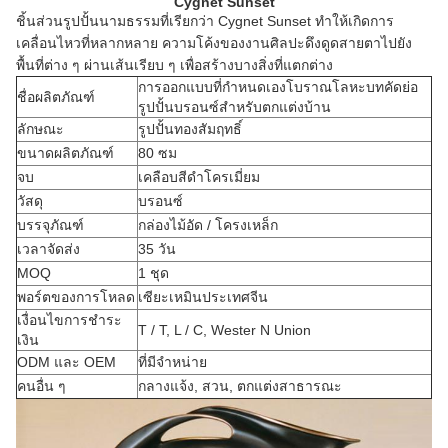
Cygnet Sunset
ชิ้นส่วนรูปปั้นนามธรรมที่เรียกว่า Cygnet Sunset ทำให้เกิดการ
เคลื่อนไหวที่หลากหลาย ความโค้งของงานศิลปะดึงดูดสายตาไปยัง
พื้นที่ต่าง ๆ ผ่านเส้นเรียบ ๆ เพื่อสร้างบางสิ่งที่แตกต่าง
การออกแบบที่กำหนดเองโบราณโลหะบทคัดย่อ
ชื่อผลิตภัณฑ์
รูปปั้นบรอนซ์สำหรับตกแต่งบ้าน
ลักษณะ
รูปปั้นทองสัมฤทธิ์
ขนาดผลิตภัณฑ์
80 ซม
จบ
เคลือบสีดำโครเมี่ยม
วัสดุ
บรอนซ์
บรรจุภัณฑ์
กล่องไม้อัด / โครงเหล็ก
เวลาจัดส่ง
35 วัน
MOQ
1 ชุด
พอร์ตของการโหลด
เซียะเหมินประเทศจีน
เงื่อนไขการชำระ
T / T, L / C, Wester N Union
เงิน
ODM และ OEM
ที่มีจำหน่าย
คนอื่น ๆ
กลางแจ้ง, สวน, ตกแต่งสาธารณะ