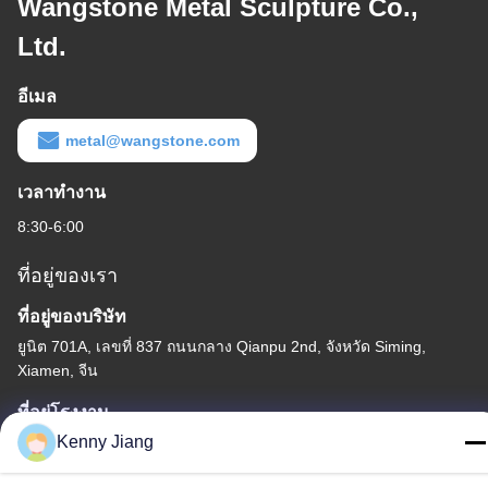
Wangstone Metal Sculpture Co.,
Ltd.
อีเมล
metal@wangstone.com
เวลาทำงาน
8:30-6:00
ที่อยู่ของเรา
ที่อยู่ของบริษัท
ยูนิต 701A, เลขที่ 837 ถนนกลาง Qianpu 2nd, จังหวัด Siming,
Xiamen, จีน
ที่อยู่โรงงาน
Kenny Jiang
เลขที่ 72 ถนนยองจุน หมู่บ้านวูเฟง ตําบลชองวู เมืองควานโจว เมืองฟู
เจียน ประเทศจีน