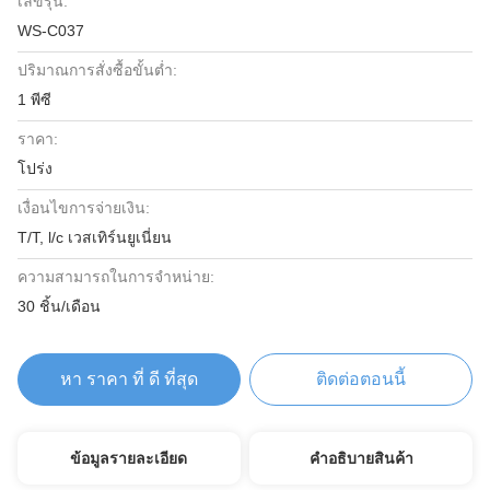
เลขรุ่น:
WS-C037
ปริมาณการสั่งซื้อขั้นต่ำ:
1 พีซี
ราคา:
โปร่ง
เงื่อนไขการจ่ายเงิน:
T/T, l/c เวสเทิร์นยูเนี่ยน
ความสามารถในการจําหน่าย:
30 ชิ้น/เดือน
หา ราคา ที่ ดี ที่สุด
ติดต่อตอนนี้
ข้อมูลรายละเอียด
คําอธิบายสินค้า