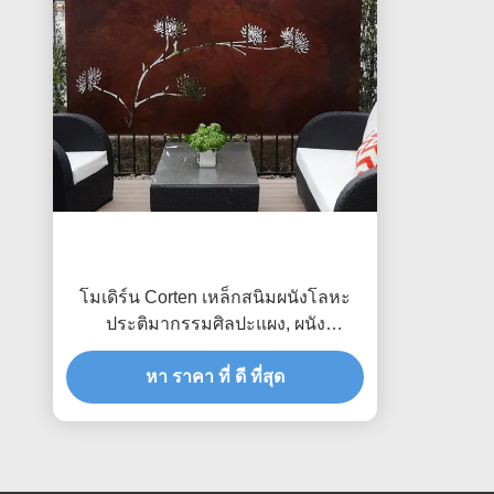
โมเดิร์น Corten เหล็กสนิมผนังโลหะ
ประติมากรรมศิลปะแผง, ผนัง
ประติมากรรมโลหะศิลปะ
หา ราคา ที่ ดี ที่สุด