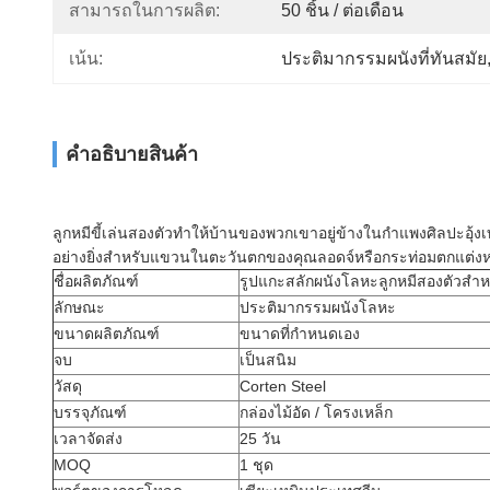
สามารถในการผลิต:
50 ชิ้น / ต่อเดือน
เน้น:
ประติมากรรมผนังที่ทันสมัย
คําอธิบายสินค้า
ลูกหมีขี้เล่นสองตัวทำให้บ้านของพวกเขาอยู่ข้างในกำแพงศิลปะอุ้งเท้า
อย่างยิ่งสำหรับแขวนในตะวันตกของคุณลอดจ์หรือกระท่อมตกแต่งหรือใ
ชื่อผลิตภัณฑ์
รูปแกะสลักผนังโลหะลูกหมีสองตัวสำ
ลักษณะ
ประติมากรรมผนังโลหะ
ขนาดผลิตภัณฑ์
ขนาดที่กำหนดเอง
จบ
เป็นสนิม
วัสดุ
Corten Steel
บรรจุภัณฑ์
กล่องไม้อัด / โครงเหล็ก
เวลาจัดส่ง
25 วัน
MOQ
1 ชุด