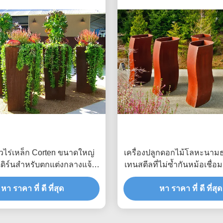
วไร่เหล็ก Corten ขนาดใหญ่
เครื่องปลูกดอกไม้โลหะนามธ
ดิร์นสำหรับตกแต่งกลางแจ้ง
เทนสตีลที่ไม่ซ้ำกันหม้อเชื่
สูง 80 ซม
หา ราคา ที่ ดี ที่สุด
หา ราคา ที่ ดี ที่สุด