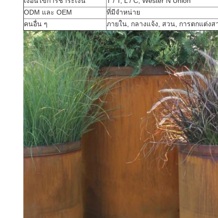
เงื่อนไขการชำระเงิน
T / T, L / C, Wester N Union
ODM และ OEM
ที่มีจำหน่าย
คนอื่น ๆ
ภายใน, กลางแจ้ง, สวน, การตกแต่ง