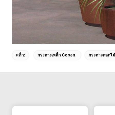
แท็ก:
กระถางเหล็ก Corten
กระถางดอกไม้โ