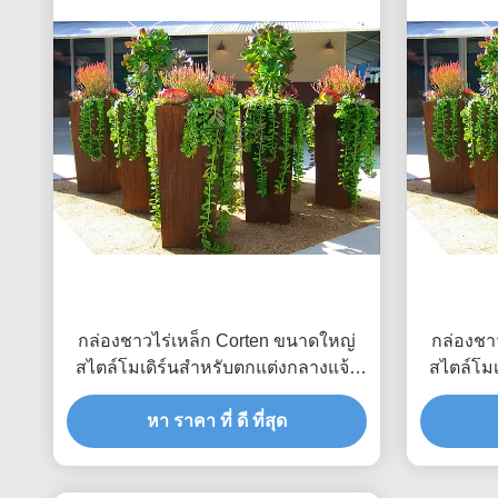
กล่องชาวไร่เหล็ก Corten ขนาดใหญ่
กล่องชา
สไตล์โมเดิร์นสำหรับตกแต่งกลางแจ้ง
สไตล์โมเ
สูง 80 ซม
หา ราคา ที่ ดี ที่สุด