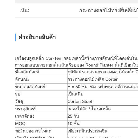
เน้น:
กระถางดอกไม้ทรงสี่เหลี่ยม
คําอธิบายสินค้า
เครื่องปลูกเหล็ก Cor-Ten กลมเหล่านี้สร้างภาพลักษณ์ที่โดดเด่นในภู
การออกแบบภายนอกนั้นเส้นเรียบของ Round Planter นั้นดีเยี่ยมใ
ชื่อผลิตภัณฑ์
ภูมิทัศน์รอบสวนกระถางดอกไม้เหล็ก 
ลักษณะ
กระถางดอกไม้เหล็ก Corten
ขนาดผลิตภัณฑ์
H = 50 ซม. ซม. หรือขนาดที่กำหนดเอ
จบ
เป็นสนิม
วัสดุ
Corten Steel
บรรจุภัณฑ์
กล่องไม้อัด / โครงเหล็ก
เวลาจัดส่ง
25 วัน
MOQ
10 ชิ้น
พอร์ตของการโหลด
เซียะเหมินประเทศจีน