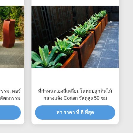
รรม, คอร์
ที่กำหนดเองสี่เหลี่ยมโลหะปลูกต้นไม้
อมหัตถกรรม
กลางแจ้ง Corten วัสดุสูง 50 ซม
หา ราคา ที่ ดี ที่สุด