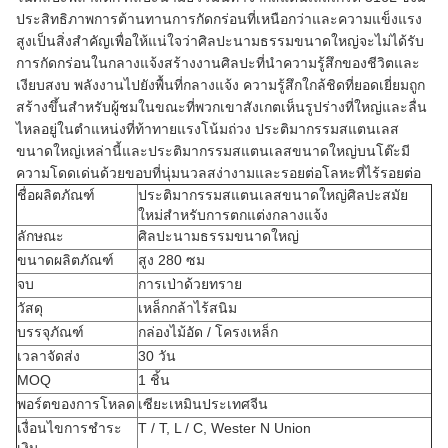
ประสิทธิภาพการต้านทานการกัดกร่อนที่เหนือกว่าและความแข็งแรง
สูงเป็นสิ่งสำคัญเพื่อให้แน่ใจว่าศิลปะนามธรรมขนาดใหญ่จะไม่ได้รับ
การกัดกร่อนในกลางแจ้งสร้างงานศิลปะที่นำความรู้สึกของชีวิตและ
เงียบสงบ พลังงานไปยังพื้นที่กลางแจ้ง ความรู้สึกใกล้ชิดที่ยอดเยี่ยมถูก
สร้างขึ้นสำหรับผู้ชมในขณะที่พวกเขาสังเกตเห็นรูปร่างที่ใหญ่และลื่น
ไหลอยู่ในตำแหน่งที่ท้าทายแรงโน้มถ่วง ประติมากรรมสแตนเลส
ขนาดใหญ่เหล่านี้และประติมากรรมสแตนเลสขนาดใหญ่บนโต๊ะมี
ความโดดเด่นด้วยขอบที่นุ่มนวลสง่างามและรอยต่อโลหะที่ไร้รอยต่อ
ชื่อผลิตภัณฑ์
ประติมากรรมสแตนเลสขนาดใหญ่ศิลปะสมัย
ใหม่สำหรับการตกแต่งกลางแจ้ง
ลักษณะ
ศิลปะนามธรรมขนาดใหญ่
ขนาดผลิตภัณฑ์
สูง 280 ซม
จบ
การเป่าด้วยทราย
วัสดุ
เหล็กกล้าไร้สนิม
บรรจุภัณฑ์
กล่องไม้อัด / โครงเหล็ก
เวลาจัดส่ง
30 วัน
MOQ
1 ชิ้น
พอร์ตของการโหลด
เซียะเหมินประเทศจีน
เงื่อนไขการชำระ
T / T, L / C, Wester N Union