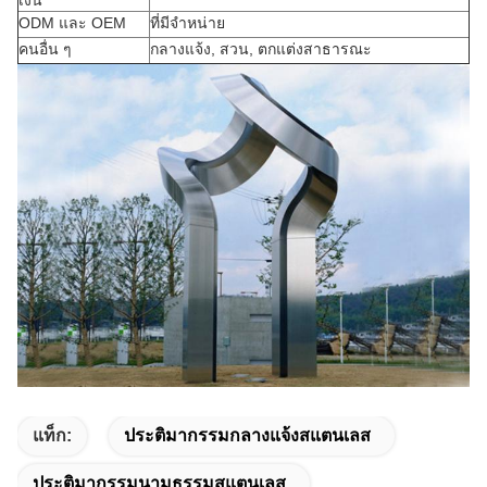
เงิน
ODM และ OEM
ที่มีจำหน่าย
คนอื่น ๆ
กลางแจ้ง, สวน, ตกแต่งสาธารณะ
แท็ก:
ประติมากรรมกลางแจ้งสแตนเลส
ประติมากรรมนามธรรมสแตนเลส