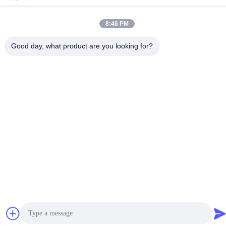
เจียน ประเทศจีน
โทรศัพท์
8:46 PM
86-592-5175705
Good day, what product are you looking for?
จีน คุณภาพดี ประติมากรรมโลหะกลางแจ้ง ผู้จัดจําหน่าย.ลิขสิทธิ์
-2026 Wangstone Metal Sculpture Co., Ltd. สิทธิทั้งหมดถูกเก็บไว้
นโยบายความเป็นส่วนตัว
|
แผนผังเว็บไซต์