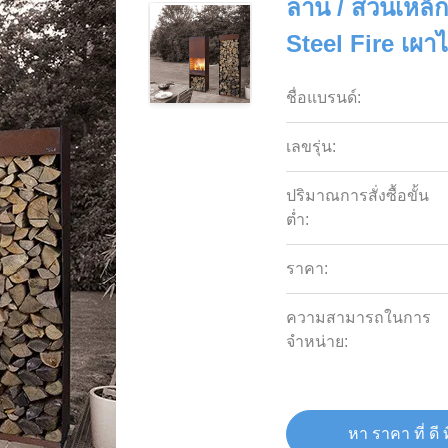
ลาน / สวนเหล็ก
Steel Fire เผาไ
ชื่อแบรนด์:
เลขรุ่น:
ปริมาณการสั่งซื้อขั้น
ต่ำ:
ราคา:
ความสามารถในการ
จําหน่าย:
หา ราคา ที่ ดี ท