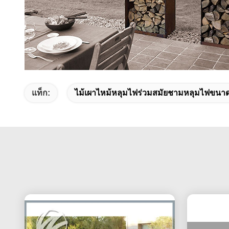
แท็ก:
ไม้เผาไหม้หลุมไฟร่วมสมัยชามหลุมไฟขนา