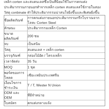
เหล็ก corten และสแตนเลสซึ่งเป็นที่นิยมใช้ในการตกแต่ง
ประติมากรรมภายนอกทำจากเหล็ก corten สแตนเลสใช้ภายในสอง
วัสดุ conbinate ทำให้ประติมากรรมน่าสนใจยิ่งขึ้นและพิเศษยิ่งขึ้น
การตกแต่งภายนอกประติมากรรมกรีกโบราณจาก
ชื่อผลิตภัณฑ์
โลหะ Corten Steel
ลักษณะ
ประติมากรรมเหล็ก Corten
ขนาด
200 ซม
ผลิตภัณฑ์
จบ
เป็นสนิม
วัสดุ
สแตนเลส + เหล็ก corten
บรรจุภัณฑ์
กล่องไม้อัด / โครงเหล็ก
เวลาจัดส่ง
35 วัน
MOQ
1 ชุด
พอร์ตของการ
เซียะเหมินประเทศจีน
โหลด
เงื่อนไขการ
T / T, Wester N Union
ชำระเงิน
ODM และ
ที่มีจำหน่าย
OEM
ใบสมัคร
ตกแต่งกลางแจ้ง