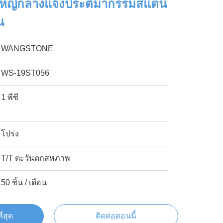
ญ่กลางแจ้งประติมากรรมสแตน
น
WANGSTONE
WS-19ST056
1 พีซี
โปร่ง
T/T ตะวันตกสหภาพ
50 ชิ้น / เดือน
ี่สุด
ติดต่อตอนนี้