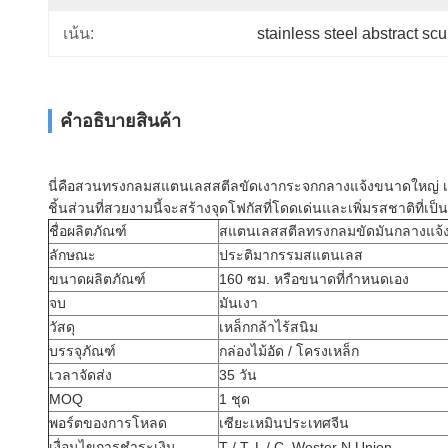
stainless steel abstract scu
เน้น:
คําอธิบายสินค้า
นี่คือสวนทรงกลมสแตนเลสสตีลขัดเงากระจกกลางแจ้งขนาดใหญ่ เหล
ชิ้นส่วนที่สวยงามนี้จะสร้างจุดโฟกัสที่โดดเด่นและเพิ่มรสชาติที่เป
ชื่อผลิตภัณฑ์
สแตนเลสสตีลทรงกลมขัดมันกลางแจ้
ลักษณะ
ประติมากรรมสแตนเลส
ขนาดผลิตภัณฑ์
160 ซม. หรือขนาดที่กำหนดเอง
จบ
มันเงา
วัสดุ
เหล็กกล้าไร้สนิม
บรรจุภัณฑ์
กล่องไม้อัด / โครงเหล็ก
เวลาจัดส่ง
35 วัน
MOQ
1 ชุด
พอร์ตของการโหลด
เซียะเหมินประเทศจีน
เงื่อนไขการชำระเงิน
T / T, L / C, Wester N Union