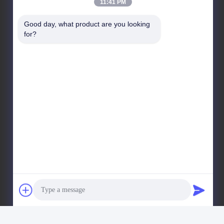
11:41 PM
ที่อยู่ของเรา
Good day, what product are you looking 
for?
ที่อยู่ของบริษัท
ยูนิต 701A, เลขที่ 837 ถนนกลาง Qianpu 2nd, จังหวัด
Siming, Xiamen, จีน
ที่อยู่โรงงาน
เลขที่ 72 ถนนยองจุน หมู่บ้านวูเฟง ตําบลชองวู เมืองควาน
โจว เมืองฟูเจียน ประเทศจีน
โทรศัพท์
86-592-5175705