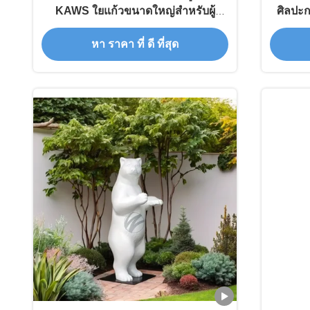
KAWS ใยแก้วขนาดใหญ่สําหรับผู้
ศิลปะก
สะสม
หา ราคา ที่ ดี ที่สุด