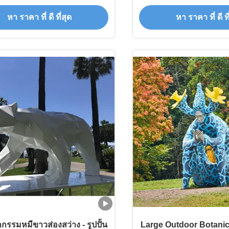
ประติมากรรมโลหะ
ขนาดเท่าของจริง ประต
หา ราคา ที่ ดี ที่สุด
หา ราคา ที่ ดี ที
กรรมหมีขาวส่องสว่าง - รูปปั้น
Large Outdoor Botanic