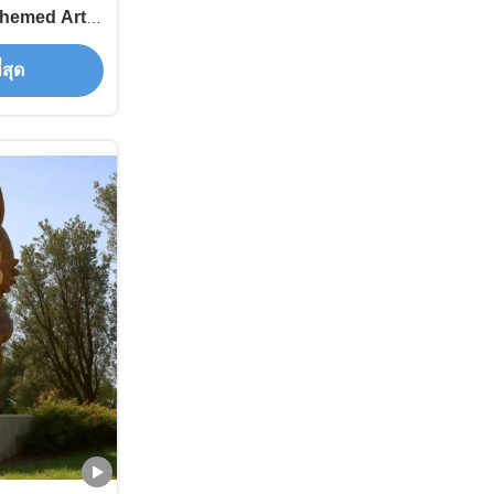
Themed Art
Gardens
่สุด